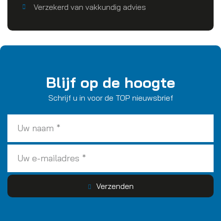
Verzekerd van vakkundig advies
Blijf op de hoogte
Schrijf u in voor de TOP nieuwsbrief
Uw
naam
*
Uw
e-
mailadres
*
Verzenden