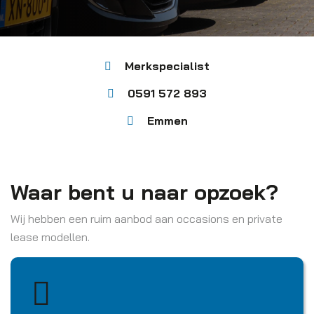
Merkspecialist
0591 572 893
Emmen
Waar bent u naar opzoek?
Wij hebben een ruim aanbod aan occasions en private
lease modellen.